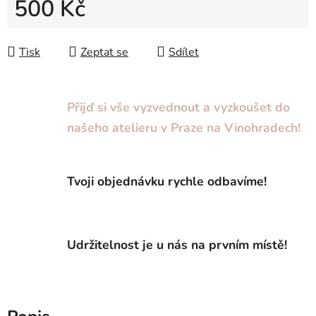
500 Kč
Měrná cena:
Tisk
Zeptat se
Sdílet
Přijď si vše vyzvednout a vyzkoušet do
našeho atelieru v Praze na Vinohradech!
Tvoji objednávku rychle odbavíme!
Udržitelnost je u nás na prvním místě!