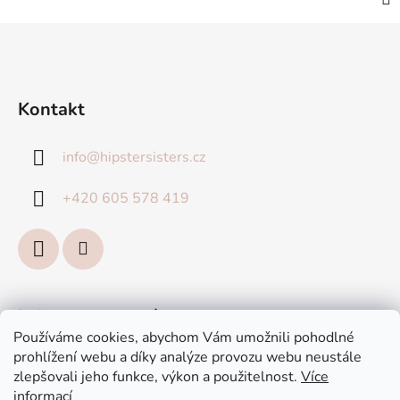
Z
á
p
a
Kontakt
t
í
info
@
hipstersisters.cz
+420 605 578 419
Informace pro vás
Používáme cookies, abychom Vám umožnili pohodlné
prohlížení webu a díky analýze provozu webu neustále
Náš atelier
zlepšovali jeho funkce, výkon a použitelnost.
Více
Obchodní podmínky
informací