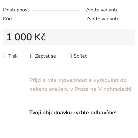
Dostupnost
Zvolte variantu
Kód:
Zvolte variantu
1 000 Kč
Měrná cena:
Tisk
Zeptat se
Sdílet
Přijď si vše vyzvednout a vyzkoušet do
našeho atelieru v Praze na Vinohradech!
Tvoji objednávku rychle odbavíme!