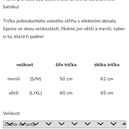
šatníku!
Tričko jednoduchého volného střihu s efektními detaily
šijeme ve dvou velikostech, říkáme jim větší a menší, vyber
si tu, která ti padne!
velikost
šíře trička
délka trička
menší
(S/M)
50 cm
62 cm
větší
(L/XL)
60 cm
65 cm
Velikost