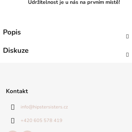
Udržitelnost je u nás na prvním místě!
Popis
Diskuze
Z
á
p
a
Kontakt
t
í
info
@
hipstersisters.cz
+420 605 578 419