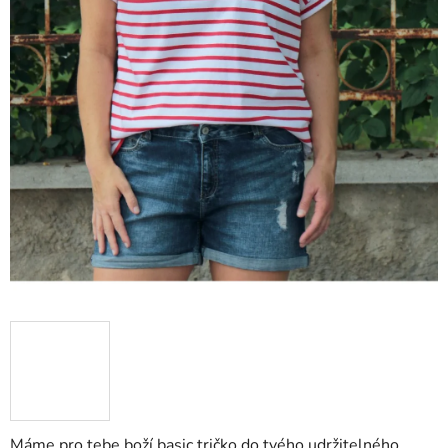
Máme pro tebe boží basic tričko do tvého udržitelného