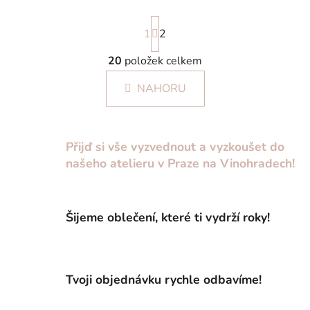
S
1
t
2
r
á
20
položek celkem
O
n
v
k
NAHORU
l
o
á
v
á
d
n
a
Přijď si vše vyzvednout a vyzkoušet do
í
c
našeho atelieru v Praze na Vinohradech!
í
p
r
Šijeme oblečení, které ti vydrží roky!
v
k
y
v
ý
Tvoji objednávku rychle odbavíme!
p