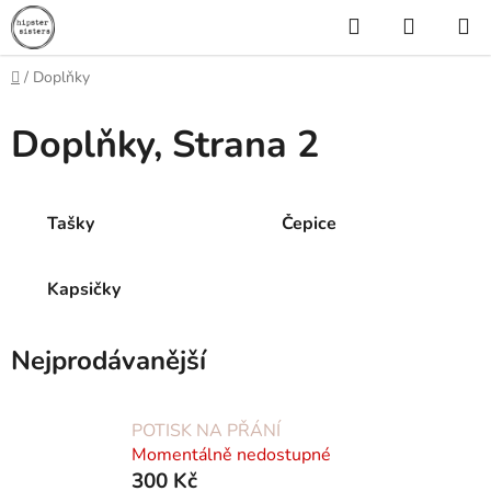
Přejít
Hledat
NÁKUP
na
KOŠÍK
obsah
Domů
/
Doplňky
Doplňky
, Strana 2
Tašky
Čepice
Kapsičky
Nejprodávanější
POTISK NA PŘÁNÍ
Momentálně nedostupné
300 Kč