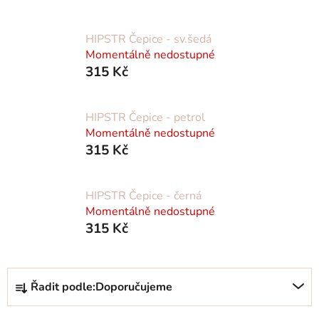
HIPSTR Čepice - sv.šedá
Momentálně nedostupné
315 Kč
HIPSTR Čepice - petrol
Momentálně nedostupné
315 Kč
HIPSTR Čepice - černá
Momentálně nedostupné
315 Kč
Ř
Řadit podle:
Doporučujeme
a
z